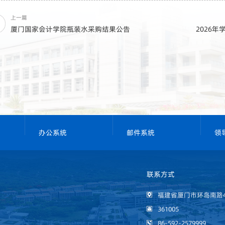
上一篇
厦门国家会计学院瓶装水采购结果公告
2026
办公系统
邮件系统
领
联系方式
福建省厦门市环岛南路4
361005
86-592-2579999