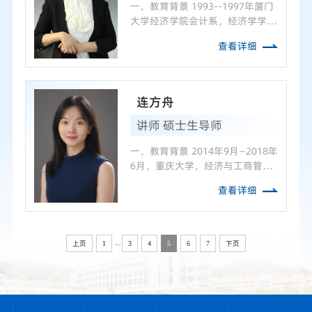
一、教育背景 1993--1997年厦门
大学经济学院会计系，经济学学士
2000--2003年厦门大学管理学院
查看详细
工商管理中心，管理学硕士 2003-
-2006年厦门大学管理学院会计
系，管理学博士 二、主要研究方
向和教学领域 主要研究...
连方舟
讲师 硕士生导师
一、教育背景 2014年9月—2018年
6月，重庆大学，经济与工商管理
学院，经济学学士 2015年9月—
查看详细
2018年6月，重庆大学，外国语学
院，日语辅修 2016年9月—2017年
2月，台湾大学，管理学院，公派
访学 2018年9月—2024年7月...
...
上页
1
3
4
5
6
7
下页