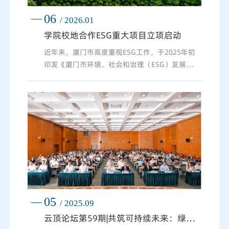
06
/ 2026.01
学院校地合作ESG重大项目立项启动
近年来，厦门市高度重视ESG工作，于2025年初
印发《厦门市环境、社会和治理（ESG）发展行
动方案（2025—2027年）》，构建起“124”ESG
发展体系，全力打造ESG全国领先城市。为深化
校地协同、推动方案落地，厦门市政府与厦门国
家会计学院签署市校合作文件，将《厦门ESG发
展指数编制》列为核心合作任务。近日，该项目
正式立项启动，标志着学院在服务地方ESG治
理、助力城市高质量发展上迈出实质性步伐，也
开启了校地深度协同合作的新征程。...
05
/ 2025.09
云顶论坛第59期|共筑可持续未来：绿色贸易与国际合作