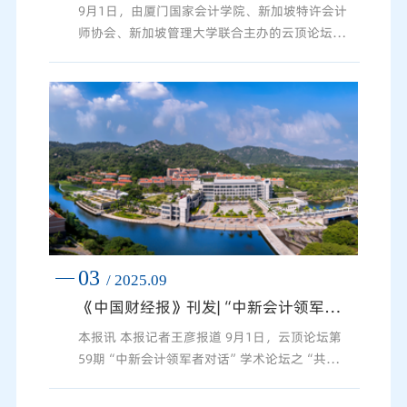
9月1日，由厦门国家会计学院、新加坡特许会计
师协会、新加坡管理大学联合主办的云顶论坛第
59期暨首届“中新会计领军者对话”学术论坛在
学院成功举办。本次论坛以“共筑可持续未来：
绿色贸易与国际合作”为主题，汇聚中新两国政
府机构、行业协会、高校及企业代表，围绕可持
续发展、绿色贸易规则、ESG信息披露等核心议
题展开深入交流，共绘国际绿色贸易合作新蓝
图。论坛开幕式由厦门国家会计学院党委副书
记、院长丁友刚教授主持，...
03
/ 2025.09
《中国财经报》刊发|“中新会计领军者对话”学术论坛在厦门举行
本报讯 本报记者王彦报道 9月1日，云顶论坛第
59期“中新会计领军者对话”学术论坛之“共筑可
持续未来：绿色贸易与国际合作”主题论坛在厦
门国家会计学院举行。来自中国和新加坡的政府