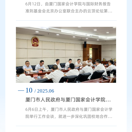
6月12日，由厦门国家会计学院与国际财务报告
准则基金会北京办公室联合主办的云顶论坛第56
期暨“ISSB可持续披露准则先学伙伴”厦门研讨
会在学院成功举办。此次研讨会以“从非财务信
息到财务报告的价值重塑”为主题，特邀ESG领
域权威学者、实务专家及企业代表，聚焦ISSB准
则最新动态、可持续信息披露实践路径及不同行
业实施过程中的差异化挑战与机遇等核心议题开
展研讨，共吸引线上、线下超6000人参加。会议
由厦门国家会计学院ESG...
10
/ 2025.06
厦门市人民政府与厦门国家会计学院举行工作会谈
6月6日上午，厦门市人民政府与厦门国家会计学
院举行工作会谈，就进一步深化巩固校地合作，
实现更高水平互利共赢进行深入交流。厦门市委
副书记、市长伍斌，市委常委、常务副市长黄燕