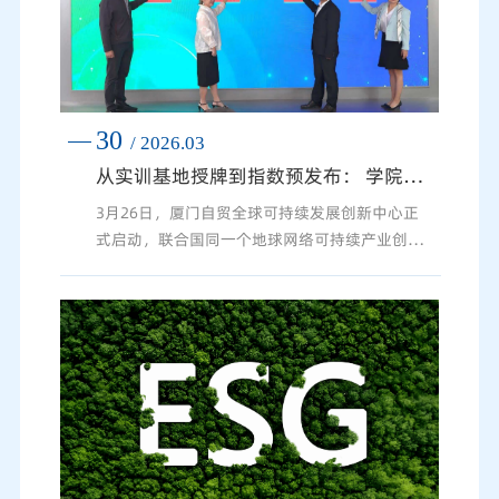
院党委委员、副院长邓建平教授主持。一、开幕
致辞：锚定使命，以知行合一回应时代之问开幕
式上，学院党委副书记、院长丁友刚教授代表学
院致辞。...
30
/ 2026.03
从实训基地授牌到指数预发布： 学院助力厦门ESG发展迈上新台阶
3月26日，厦门自贸全球可持续发展创新中心正
式启动，联合国同一个地球网络可持续产业创新
实验室同步落地。这是厦门自2025年4月发布
《厦门市环境、社会和治理（ESG）发展行动方
案（2025-2027年）》以来，推进ESG试点区建
设、对接国际高标准经贸规则取得的重要阶段性
成果。作为厦门市ESG权威智库与重要研究力
量，学院应邀参加本次活动，ESG研究中心主任
翁若宇副教授代表学院接受厦门自贸全球可持续
发展创新中心的“ESG人才发展实训基地”...