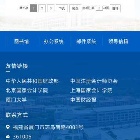
添，市政府秘书长夏长文，厦门国家会计学院党
共25条
共3页
第
/3页
1
2
3
下页
尾页
跳转
委副书记、院长丁友刚和学院领导李进西、潘连
众、邓建平出席会谈。​丁友刚院长代表学院对厦
门市政府一直以来给予学院发展建设的关心和支
持表示衷心感谢，汇报了学院近年来在高端培
图书馆
办公系统
邮件系统
领导信箱
训、学位教育、科研...
友情链接
中华人民共和国财政部
中国注册会计师协会
北京国家会计学院
上海国家会计学院
厦门大学
中国财经报
联系方式
福建省厦门市环岛南路4001号
361005